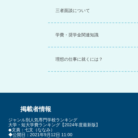
三者面談について
学費・奨学金関連知識
理想の仕事に就くには？
掲載者情報
ジャンル別人気専門学校ランキング
大学・短大学費ランキング
【2024年度最新版】
◆文責：七文（ななみ）
◆公開日：2021年9月12日 11:00